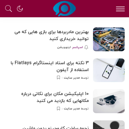
بهترین مادربردها برای بازی هایی که می
توانید خریداری کنید
اسپانسر
اینوویشن
3 نکته برای استاد اینستاگرام Flatlays با
استفاده از آیفون
مدیر سایت
توسط
ارسال
شده
توسط
10 اپلیکیشن مکان برای نکاتی درباره
مکانهایی که بازدید می کنید
مدیر سایت
توسط
ارسال
شده
توسط
نحوه ساخت کاپوچینو بدون ماشین