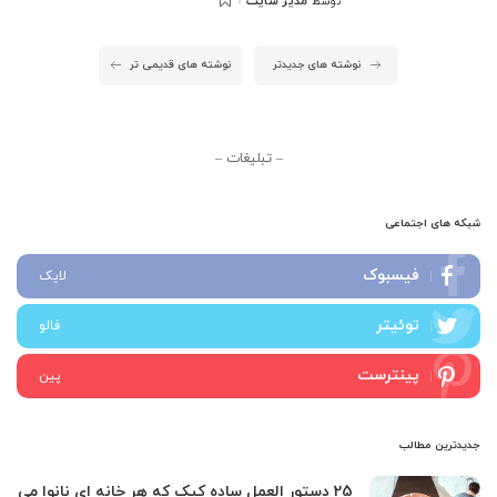
مدیر سایت
توسط
ارسال
شده
توسط
نوشته های جدیدتر
نوشته های قدیمی تر
– تبلیغات –
شبکه های اجتماعی
فیسبوک
لایک
توئیتر
فالو
پینترست
پین
جدیدترین مطالب
25 دستور العمل ساده کیک که هر خانه ای نانوا می