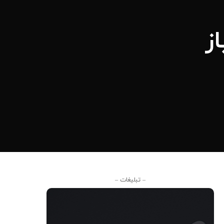
ز
– تبلیغات –