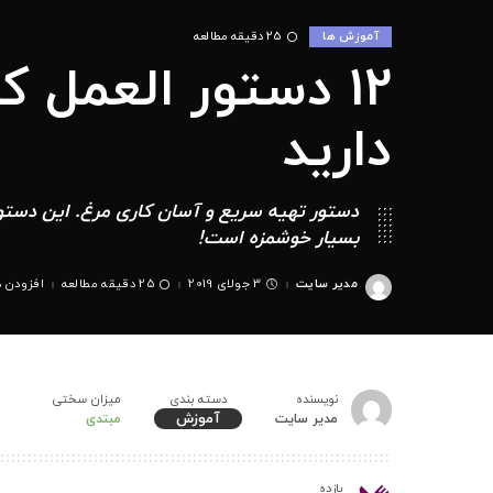
آموزش ها
25 دقیقه مطالعه
12 دستور العمل 
دارید
دستور تهیه سریع و آسان کاری مرغ. این دستو
بسیار خوشمزه است!
مدیر سایت
3 جولای 2019
25 دقیقه مطالعه
افزودن د
ارسال
شده
توسط
نویسنده
دسته بندی
میزان سختی
آموزش
مدیر سایت
مبتدی
بازده