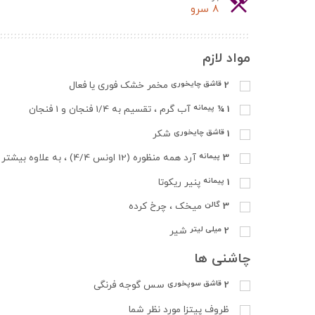
8 سرو
سرو
مواد لازم
2
قاشق چایخوری
مخمر خشک فوری یا فعال
1 ¼
پیمانه
آب گرم ، تقسیم به 1/4 فنجان و 1 فنجان
1
قاشق چایخوری
شکر
3
پیمانه
آرد همه منظوره (12 اونس 4/4) ، به علاوه بیشتر در صورت نیاز
1
پیمانه
پنیر ریکوتا
3
گالن
میخک ، چرخ کرده
2
میلی لیتر
شیر
چاشنی ها
2
قاشق سوپخوری
سس گوجه فرنگی
ظروف پیتزا مورد نظر شما