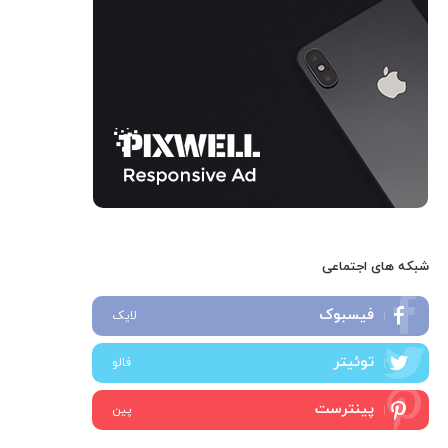
شبکه های اجتماعی
فیسبوک
لایک
توئیتر
فالو
پینترست
پین