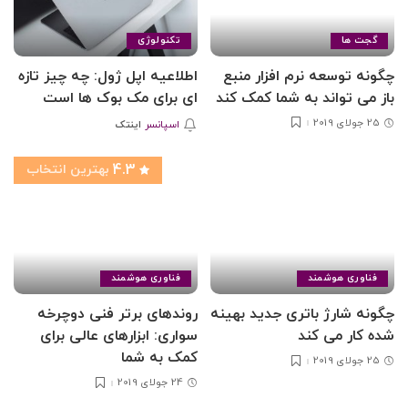
گجت ها
تکنولوژی
چگونه توسعه نرم افزار منبع
اطلاعیه اپل ژول: چه چیز تازه
باز می تواند به شما کمک کند
ای برای مک بوک ها است
25 جولای 2019
اسپانسر
اینتک
4.3
بهترین انتخاب
فناوری هوشمند
فناوری هوشمند
چگونه شارژ باتری جدید بهینه
روندهای برتر فنی دوچرخه
شده کار می کند
سواری: ابزارهای عالی برای
کمک به شما
25 جولای 2019
24 جولای 2019