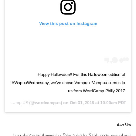
View this post on Instagram
Happy Halloween!! For this Halloween edition of
#WapuuWednesday, we've chose Vampuu. Vampuu comes to
us from WordCamp Philly 2017.
y
WordCamp US
(@wordcampus) on
Oct 31, 2018 at 10:00am PDT
خلاصه
لورم ایپسوم متن ساختگی با تولید سادگی نامفهوم از صنعت چاپ و با