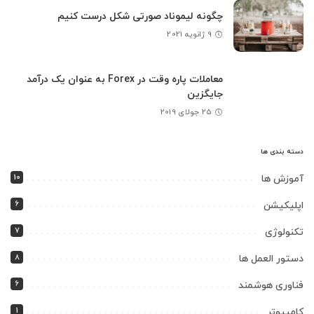
چگونه لیموناد صورتی شکل درست کنیم
9 ژانویه 2021
معاملات پاره وقت در Forex به عنوان یک درآمد
جایگزین
25 جولای 2019
دسته بندی ها
10
آموزش ها
6
اپلیکیشن
7
تکنولوژی
8
دستور العمل ها
6
فناوری هوشمند
1
کامپیوتر