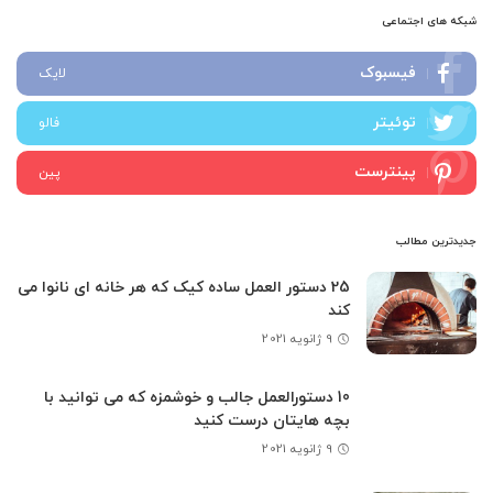
شبکه های اجتماعی
فیسبوک
لایک
توئیتر
فالو
پینترست
پین
جدیدترین مطالب
25 دستور العمل ساده کیک که هر خانه ای نانوا می
کند
9 ژانویه 2021
10 دستورالعمل جالب و خوشمزه که می توانید با
بچه هایتان درست کنید
9 ژانویه 2021