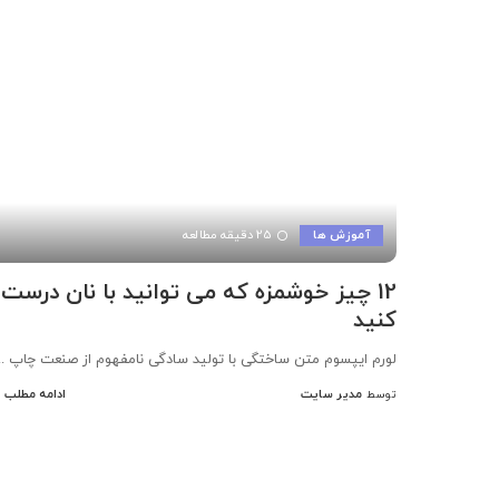
آموزش ها
25 دقیقه مطالعه
12 چیز خوشمزه که می توانید با نان درست
کنید
لورم ایپسوم متن ساختگی با تولید سادگی نامفهوم از صنعت چاپ
..
مدیر سایت
ادامه مطلب
توسط
ارسال
شده
توسط