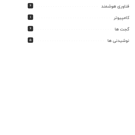
6
فناوری هوشمند
1
کامپیوتر
6
گجت ها
5
نوشیدنی ها