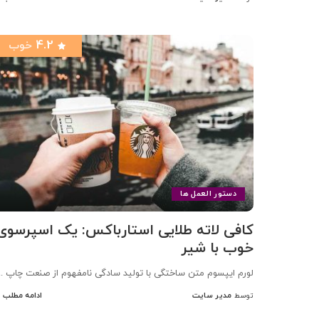
ارسال
شده
توسط
4.2
خوب
دستور العمل ها
کافی لاته طلایی استارباکس: یک اسپرسوی
خوب با شیر
لورم ایپسوم متن ساختگی با تولید سادگی نامفهوم از صنعت چاپ
..
مدیر سایت
ادامه مطلب
توسط
ارسال
شده
توسط