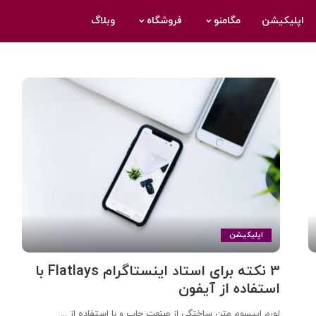
دسترسی سریع
اطلاعات مفید
اپلیکیشن
مگامنو
فروشگاه
وبلاگ
اعلامیه حریم خصوصی
تبلیغات
حقوق حریم خصوصی
بهترین های آنلاین
دسترسی سریع
اطلاعات مفید
تبلیغات مبتنی بر علاقه
مشتری
شرایط استفاده
خدمات
اعلامیه حریم خصوصی
تبلیغات
نقشه سایت
اشتراک در خبرنامه
حقوق حریم خصوصی
بهترین های آنلاین
تبلیغات مبتنی بر علاقه
مشتری
شرایط استفاده
خدمات
نقشه سایت
اشتراک در خبرنامه
اپلیکیشن
3 نکته برای استاد اینستاگرام Flatlays با
استفاده از آیفون
لورم ایپسوم متن ساختگی از صنعت چاپ و با استفاده از
...