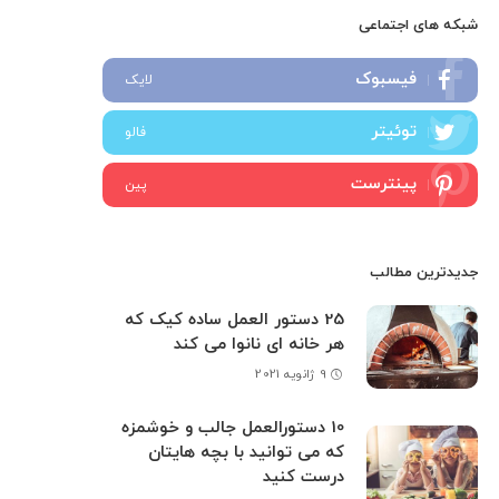
شبکه های اجتماعی
فیسبوک
لایک
توئیتر
فالو
پینترست
پین
جدیدترین مطالب
25 دستور العمل ساده کیک که
هر خانه ای نانوا می کند
9 ژانویه 2021
10 دستورالعمل جالب و خوشمزه
که می توانید با بچه هایتان
درست کنید