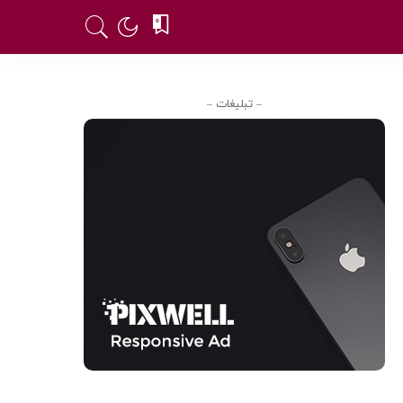
0
– تبلیغات –