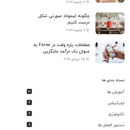
9 ژانویه 2021
چگونه لیموناد صورتی شکل
درست کنیم
9 ژانویه 2021
معاملات پاره وقت در Forex به
عنوان یک درآمد جایگزین
25 جولای 2019
دسته بندی ها
10
آموزش ها
6
اپلیکیشن
7
تکنولوژی
8
دستور العمل ها