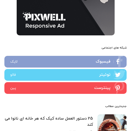
شبکه های اجتماعی
فیسبوک
لایک
توئیتر
فالو
پینترست
پین
جدیدترین مطالب
25 دستور العمل ساده کیک که هر خانه ای نانوا می
کند