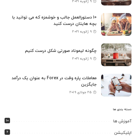
9 ژانویه 2021
10 دستورالعمل جالب و خوشمزه که می توانید با
بچه هایتان درست کنید
9 ژانویه 2021
چگونه لیموناد صورتی شکل درست کنیم
9 ژانویه 2021
معاملات پاره وقت در Forex به عنوان یک درآمد
جایگزین
25 جولای 2019
دسته بندی ها
10
آموزش ها
6
اپلیکیشن