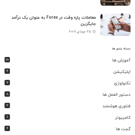
معاملات پاره وقت در Forex به عنوان یک درآمد
جایگزین
25 جولای 2019
دسته بندی ها
10
آموزش ها
6
اپلیکیشن
7
تکنولوژی
8
دستور العمل ها
6
فناوری هوشمند
1
کامپیوتر
6
گجت ها