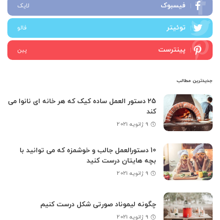
فیسبوک
لایک
توئیتر
فالو
پینترست
پین
جدیدترین مطالب
25 دستور العمل ساده کیک که هر خانه ای نانوا می
کند
9 ژانویه 2021
10 دستورالعمل جالب و خوشمزه که می توانید با
بچه هایتان درست کنید
9 ژانویه 2021
چگونه لیموناد صورتی شکل درست کنیم
9 ژانویه 2021