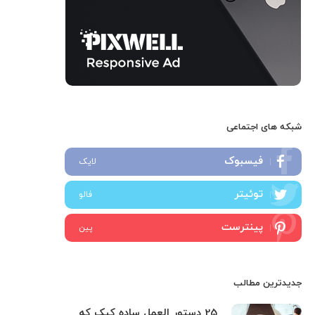
شبکه های اجتماعی
فیسبوک
لایک
توئیتر
فالو
پینترست
پین
جدیدترین مطالب
25 دستور العمل ساده کیک که