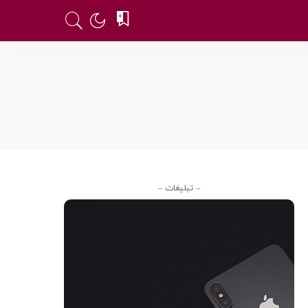
0
– تبلیغات –