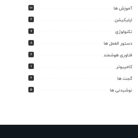
10
آموزش ها
6
اپلیکیشن
7
تکنولوژی
8
دستور العمل ها
6
فناوری هوشمند
1
کامپیوتر
6
گجت ها
5
نوشیدنی ها