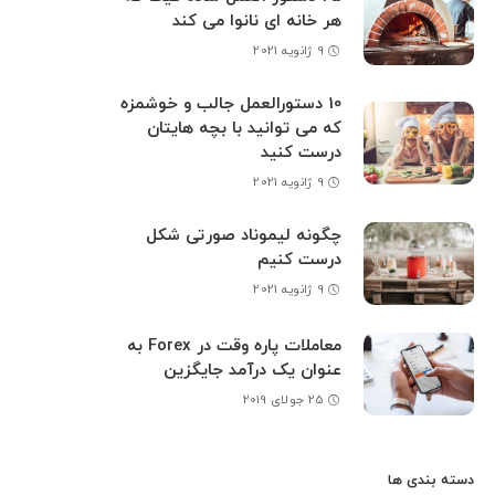
هر خانه ای نانوا می کند
9 ژانویه 2021
10 دستورالعمل جالب و خوشمزه
که می توانید با بچه هایتان
درست کنید
9 ژانویه 2021
چگونه لیموناد صورتی شکل
درست کنیم
9 ژانویه 2021
معاملات پاره وقت در Forex به
عنوان یک درآمد جایگزین
25 جولای 2019
دسته بندی ها