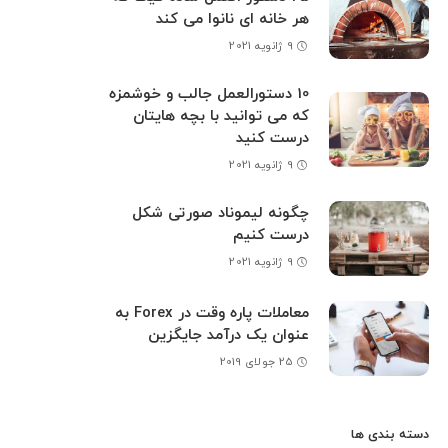
هر خانه ای نانوا می کند
9 ژانویه 2021
10 دستورالعمل جالب و خوشمزه
که می توانید با بچه هایتان
درست کنید
9 ژانویه 2021
چگونه لیموناد صورتی شکل
درست کنیم
9 ژانویه 2021
معاملات پاره وقت در Forex به
عنوان یک درآمد جایگزین
25 جولای 2019
دسته بندی ها