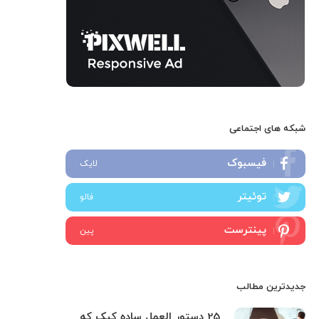
شبکه های اجتماعی
فیسبوک
لایک
توئیتر
فالو
پینترست
پین
جدیدترین مطالب
25 دستور العمل ساده کیک که