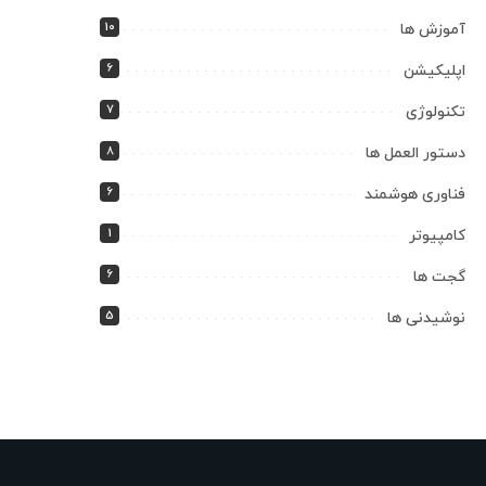
10
آموزش ها
6
اپلیکیشن
7
تکنولوژی
8
دستور العمل ها
6
فناوری هوشمند
1
کامپیوتر
6
گجت ها
5
نوشیدنی ها