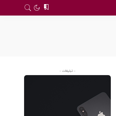
0
– تبلیغات –